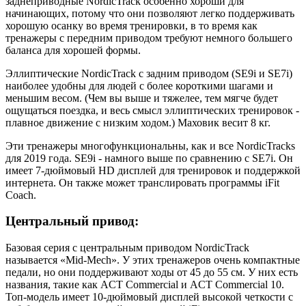
заднеприводные NordicTrack особенно хороши для
начинающих, потому что они позволяют легко поддерживать
хорошую осанку во время тренировки, в то время как
тренажеры с передним приводом требуют немного большего
баланса для хорошей формы.
Эллиптические NordicTrack с задним приводом (SE9i и SE7i)
наиболее удобны для людей с более короткими шагами и
меньшим весом. (Чем вы выше и тяжелее, тем мягче будет
ощущаться поездка, и весь смысл эллиптических тренировок -
плавное движение с низким ходом.) Маховик весит 8 кг.
Эти тренажеры многофункциональны, как и все NordicTracks
для 2019 года. SE9i - намного выше по сравнению с SE7i. Он
имеет 7-дюймовый HD дисплей для тренировок и поддержкой
интернета. Он также может транслировать программы iFit
Coach.
Центральный привод:
Базовая серия с центральным приводом NordicTrack
называется «Mid-Mech». У этих тренажеров очень компактные
педали, но они поддерживают ходы от 45 до 55 см. У них есть
названия, такие как ACT Commercial и ACT Commercial 10.
Топ-модель имеет 10-дюймовый дисплей высокой четкости с