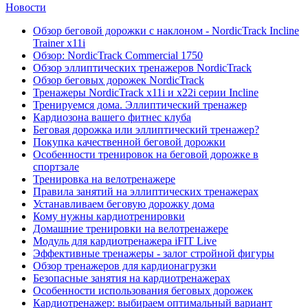
Новости
Обзор беговой дорожки с наклоном - NordicTrack Incline
Trainer x11i
Обзор: NordicTrack Commercial 1750
Обзор эллиптических тренажеров NordicTrack
Обзор беговых дорожек NordicTrack
Тренажеры NordicTrack x11i и x22i серии Incline
Тренируемся дома. Эллиптический тренажер
Кардиозона вашего фитнес клуба
Беговая дорожка или эллиптический тренажер?
Покупка качественной беговой дорожки
Особенности тренировок на беговой дорожке в
спортзале
Тренировка на велотренажере
Правила занятий на эллиптических тренажерах
Устанавливаем беговую дорожку дома
Кому нужны кардиотренировки
Домашние тренировки на велотренажере
Модуль для кардиотренажера iFIT Live
Эффективные тренажеры - залог стройной фигуры
Обзор тренажеров для кардионагрузки
Безопасные занятия на кардиотренажерах
Особенности использования беговых дорожек
Кардиотренажер: выбираем оптимальный вариант