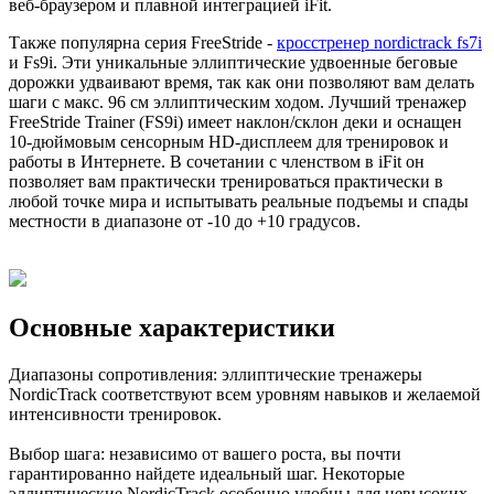
веб-браузером и плавной интеграцией iFit.
Также популярна серия FreeStride -
кросстренер nordictrack fs7i
и Fs9i. Эти уникальные эллиптические удвоенные беговые
дорожки удваивают время, так как они позволяют вам делать
шаги с макс. 96 см эллиптическим ходом. Лучший тренажер
FreeStride Trainer (FS9i) имеет наклон/склон деки и оснащен
10-дюймовым сенсорным HD-дисплеем для тренировок и
работы в Интернете. В сочетании с членством в iFit он
позволяет вам практически тренироваться практически в
любой точке мира и испытывать реальные подъемы и спады
местности в диапазоне от -10 до +10 градусов.
Основные характеристики
Диапазоны сопротивления: эллиптические тренажеры
NordicTrack соответствуют всем уровням навыков и желаемой
интенсивности тренировок.
Выбор шага: независимо от вашего роста, вы почти
гарантированно найдете идеальный шаг. Некоторые
эллиптические NordicTrack особенно удобны для невысоких