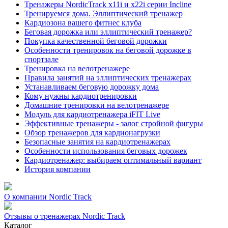
Тренажеры NordicTrack x11i и x22i серии Incline
Тренируемся дома. Эллиптический тренажер
Кардиозона вашего фитнес клуба
Беговая дорожка или эллиптический тренажер?
Покупка качественной беговой дорожки
Особенности тренировок на беговой дорожке в
спортзале
Тренировка на велотренажере
Правила занятий на эллиптических тренажерах
Устанавливаем беговую дорожку дома
Кому нужны кардиотренировки
Домашние тренировки на велотренажере
Модуль для кардиотренажера iFIT Live
Эффективные тренажеры - залог стройной фигуры
Обзор тренажеров для кардионагрузки
Безопасные занятия на кардиотренажерах
Особенности использования беговых дорожек
Кардиотренажер: выбираем оптимальный вариант
История компании
О компании Nordic Track
Отзывы о тренажерах Nordic Track
Каталог