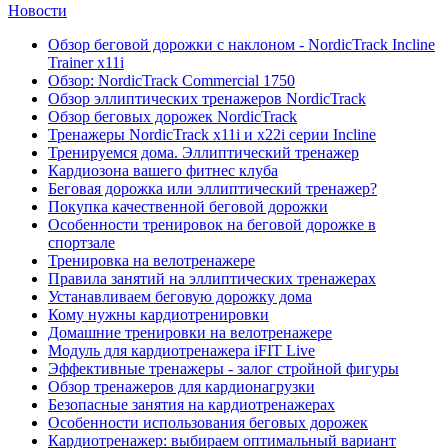
Новости
Обзор беговой дорожки с наклоном - NordicTrack Incline
Trainer x11i
Обзор: NordicTrack Commercial 1750
Обзор эллиптических тренажеров NordicTrack
Обзор беговых дорожек NordicTrack
Тренажеры NordicTrack x11i и x22i серии Incline
Тренируемся дома. Эллиптический тренажер
Кардиозона вашего фитнес клуба
Беговая дорожка или эллиптический тренажер?
Покупка качественной беговой дорожки
Особенности тренировок на беговой дорожке в
спортзале
Тренировка на велотренажере
Правила занятий на эллиптических тренажерах
Устанавливаем беговую дорожку дома
Кому нужны кардиотренировки
Домашние тренировки на велотренажере
Модуль для кардиотренажера iFIT Live
Эффективные тренажеры - залог стройной фигуры
Обзор тренажеров для кардионагрузки
Безопасные занятия на кардиотренажерах
Особенности использования беговых дорожек
Кардиотренажер: выбираем оптимальный вариант